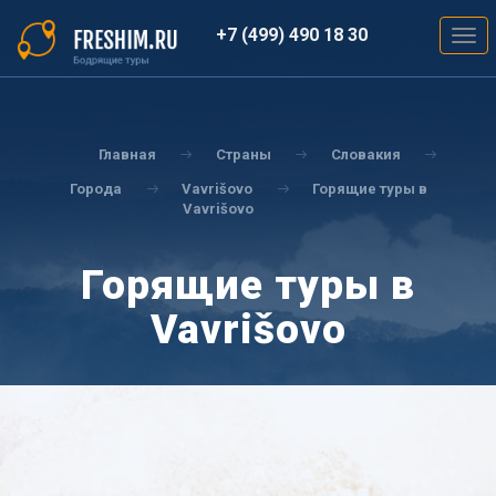
Перейти
к
+7 (499) 490 18 30
Togg
основному
navig
содержанию
Вы
здесь
Главная
Страны
Словакия
Города
Vavrišovo
Горящие туры в
Vavrišovo
Горящие туры в
Vavrišovo