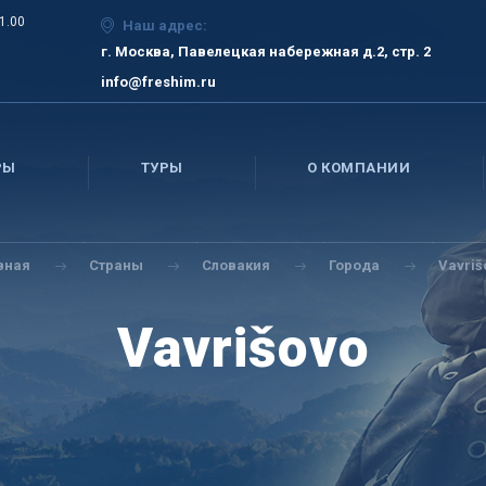
21.00
Наш адрес:
г. Москва, Павелецкая набережная д.2, стр. 2
info@freshim.ru
РЫ
ТУРЫ
О КОМПАНИИ
вная
Страны
Словакия
Города
Vavriš
Vavrišovo