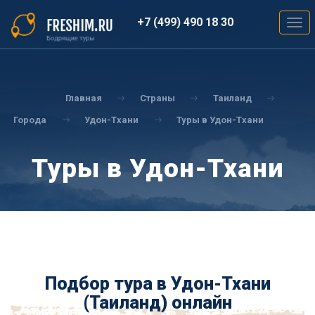
Перейти
к
+7 (499) 490 18 30
Togg
основному
navig
содержанию
Вы
здесь
Главная
Страны
Таиланд
Города
Удон-Тхани
Туры в Удон-Тхани
Туры в Удон-Тхани
Подбор тура в Удон-Тхани
(Таиланд) онлайн