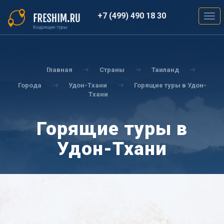
Перейти
к
+7 (499) 490 18 30
Togg
основному
navig
содержанию
Вы
здесь
Главная
Страны
Таиланд
Города
Удон-Тхани
Горящие туры в Удон-
Тхани
Горящие туры в
Удон-Тхани