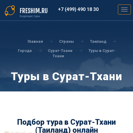
Перейти
к
+7 (499) 490 18 30
Togg
основному
navig
содержанию
Вы
здесь
Главная
Страны
Таиланд
Города
Сурат-Тхани
Туры в Сурат-
Тхани
Туры в Сурат-Тхани
Подбор тура в Сурат-Тхани
(Таиланд) онлайн