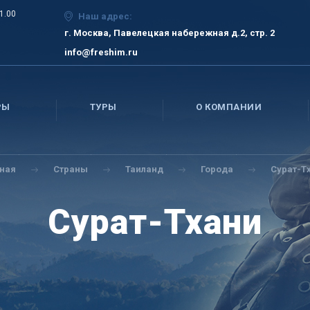
21.00
Наш адрес:
г. Москва, Павелецкая набережная д.2, стр. 2
info@freshim.ru
РЫ
ТУРЫ
О КОМПАНИИ
вная
Страны
Таиланд
Города
Сурат-Т
Сурат-Тхани