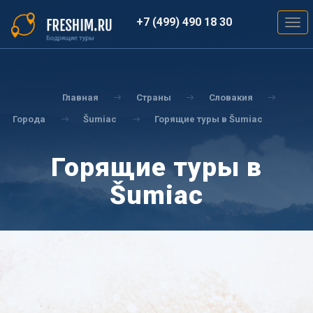
Перейти
к
+7 (499) 490 18 30
Togg
основному
navig
содержанию
Вы
здесь
Главная
Страны
Словакия
Города
Šumiac
Горящие туры в Šumiac
Горящие туры в
Šumiac