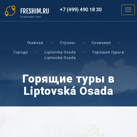
Перейти
к
+7 (499) 490 18 30
Togg
основному
navig
содержанию
Вы
здесь
Главная
Страны
Словакия
Города
Liptovská Osada
Горящие туры в
Liptovská Osada
Горящие туры в
Liptovská Osada