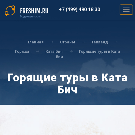
Перейти
к
+7 (499) 490 18 30
Togg
основному
navig
содержанию
Вы
здесь
Главная
Страны
Таиланд
Города
Ката Бич
Горящие туры в Ката
Бич
Горящие туры в Ката
Бич