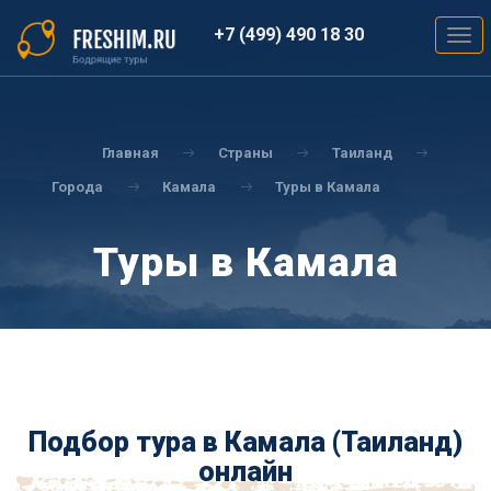
Перейти
к
+7 (499) 490 18 30
Togg
основному
navig
содержанию
Вы
здесь
Главная
Страны
Таиланд
Города
Камала
Туры в Камала
Туры в Камала
Подбор тура в Камала (Таиланд)
онлайн