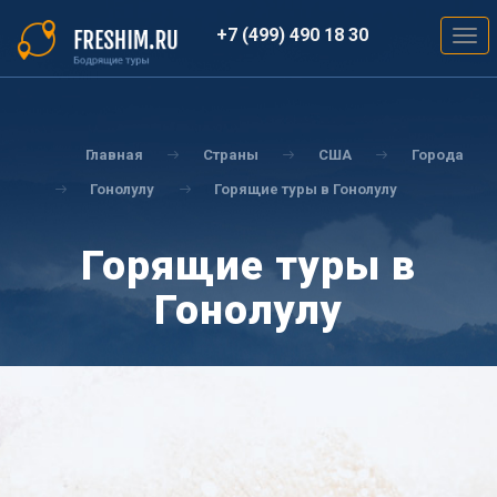
Перейти
к
+7 (499) 490 18 30
Togg
основному
navig
содержанию
Вы
здесь
Главная
Страны
США
Города
Гонолулу
Горящие туры в Гонолулу
Горящие туры в
Гонолулу