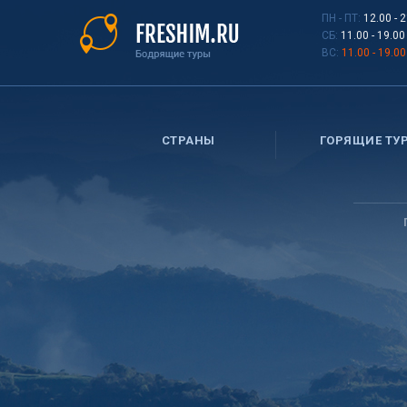
Перейти
ПН - ПТ:
12.00 - 
к
СБ:
11.00 - 19.00
основному
ВС:
11.00 - 19.00
содержанию
СТРАНЫ
ГОРЯЩИЕ ТУ
Вы
здесь