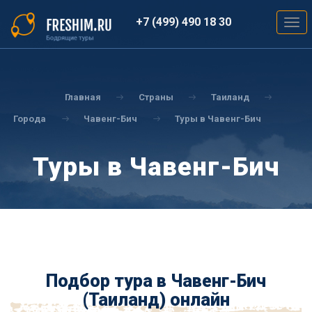
Перейти
к
+7 (499) 490 18 30
Togg
основному
navig
содержанию
Вы
здесь
Главная
Страны
Таиланд
Города
Чавенг-Бич
Туры в Чавенг-Бич
Туры в Чавенг-Бич
Подбор тура в Чавенг-Бич
(Таиланд) онлайн