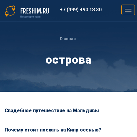
Перейти
к
+7 (499) 490 18 30
Togg
основному
navig
содержанию
Вы
здесь
Главная
острова
Свадебное путешествие на Мальдивы
Почему стоит поехать на Кипр осенью?