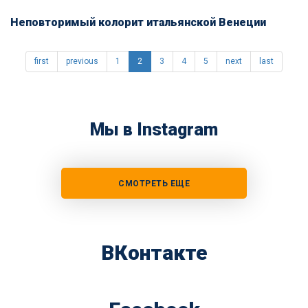
Неповторимый колорит итальянской Венеции
first
previous
1
2
3
4
5
next
last
Мы в Instagram
СМОТРЕТЬ ЕЩЕ
ВКонтакте