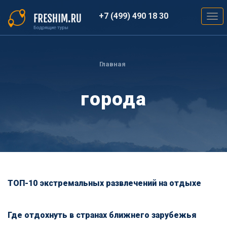
Перейти
к
+7 (499) 490 18 30
Togg
основному
navig
содержанию
Вы
здесь
Главная
города
ТОП-10 экстремальных развлечений на отдыхе
Где отдохнуть в странах ближнего зарубежья