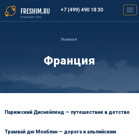
Перейти
к
+7 (499) 490 18 30
Togg
основному
navig
содержанию
Вы
здесь
Главная
Франция
Парижский Диснейленд — путешествие в детство
Трамвай дю Монблан — дорога к альпийским