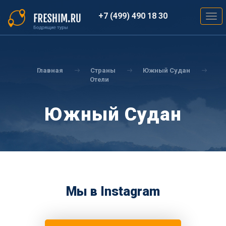
Перейти
к
+7 (499) 490 18 30
Togg
основному
navig
содержанию
Вы
здесь
Главная
Страны
Южный Судан
Отели
Южный Судан
Мы в Instagram