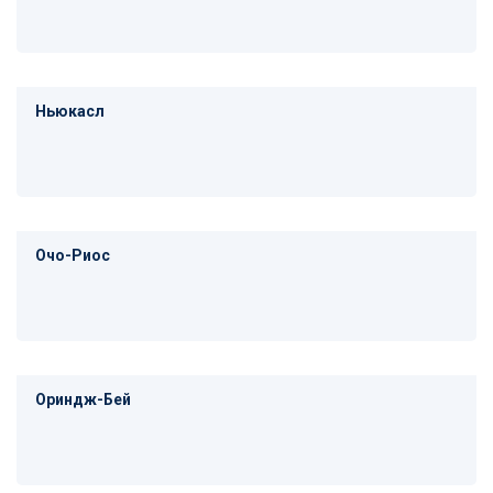
Ньюкасл
Очо-Риос
Ориндж-Бей