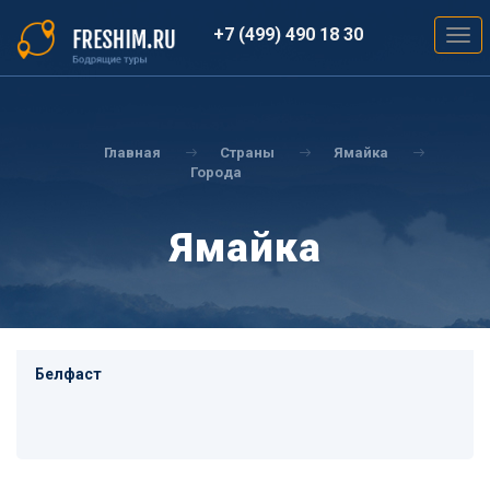
Перейти
к
+7 (499) 490 18 30
Togg
основному
navig
содержанию
Вы
здесь
Главная
Страны
Ямайка
Города
Ямайка
Белфаст