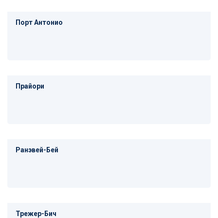
Порт Антонио
Прайори
Ранэвей-Бей
Трежер-Бич