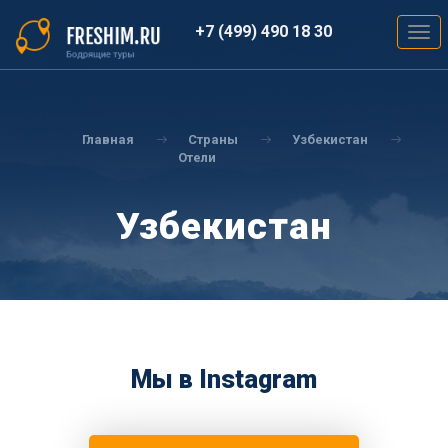
Перейти
к
+7 (499) 490 18 30
Togg
основному
navig
содержанию
Вы
здесь
Главная
Страны
Узбекистан
Отели
Узбекистан
Мы в Instagram