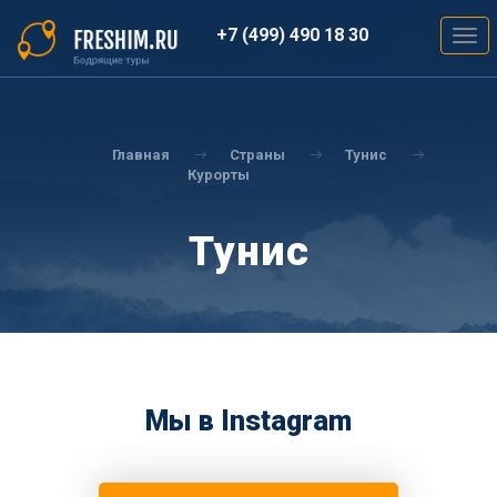
Перейти
к
+7 (499) 490 18 30
Togg
основному
navig
содержанию
Вы
здесь
Главная
Страны
Тунис
Курорты
Тунис
Мы в Instagram