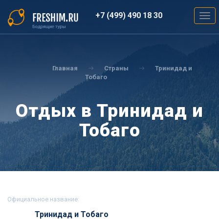
Перейти
к
+7 (499) 490 18 30
Togg
основному
navig
содержанию
Вы
здесь
Главная
Страны
Тринидад и
Тобаго
Отдых в Тринидад и
Тобаго
Официальное название:
Тринидад и Тобаго