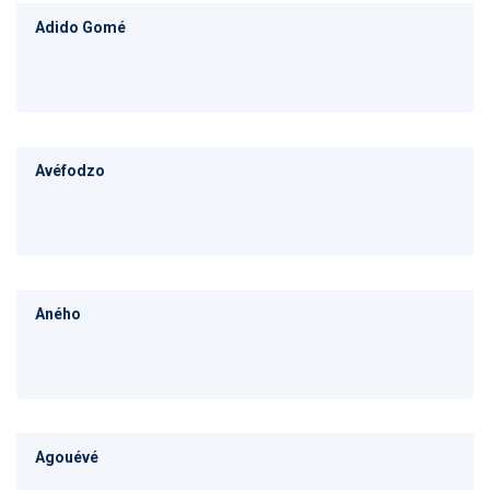
Adido Gomé
Avéfodzo
Aného
Agouévé