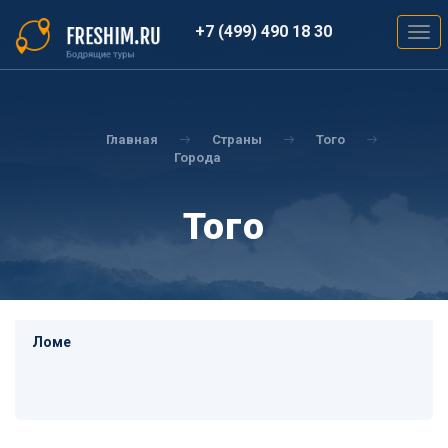
Перейти
к
+7 (499) 490 18 30
Togg
основному
navig
содержанию
Вы
здесь
Главная
Страны
Того
Города
Того
Ломе