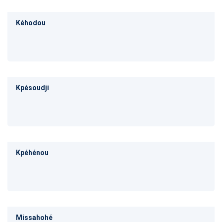
Kéhodou
Kpésoudji
Kpéhénou
Missahohé