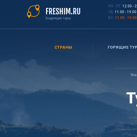
Перейти
ПН - ПТ:
12.00 - 
к
СБ:
11.00 - 19.00
основному
ВС:
11.00 - 19.00
содержанию
СТРАНЫ
ГОРЯЩИЕ ТУ
Вы
здесь
Гл
Т