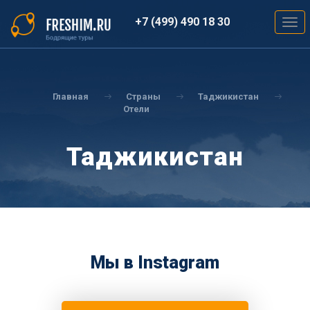
Перейти
к
+7 (499) 490 18 30
Togg
основному
navig
содержанию
Вы
здесь
Главная
Страны
Таджикистан
Отели
Таджикистан
Мы в Instagram