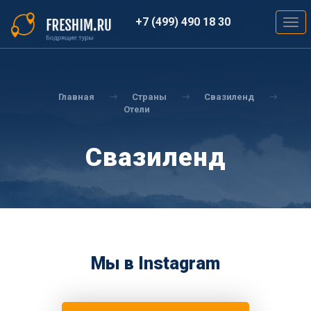
Перейти
к
+7 (499) 490 18 30
Togg
основному
navig
содержанию
Вы
здесь
Главная
Страны
Свазиленд
Отели
Свазиленд
Мы в Instagram