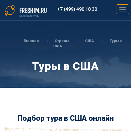
Перейти
к
+7 (499) 490 18 30
Togg
основному
navig
содержанию
Вы
здесь
Главная
Страны
США
Туры в
США
Туры в США
Подбор тура в США онлайн