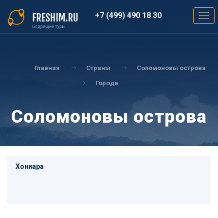
Перейти
к
+7 (499) 490 18 30
Togg
основному
navig
содержанию
Вы
здесь
Главная
Страны
Соломоновы острова
Города
Соломоновы острова
Хониара