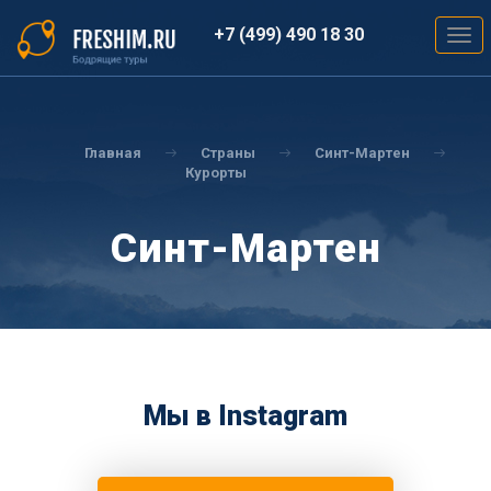
Перейти
к
+7 (499) 490 18 30
Togg
основному
navig
содержанию
Вы
здесь
Главная
Страны
Синт-Мартен
Курорты
Синт-Мартен
Мы в Instagram