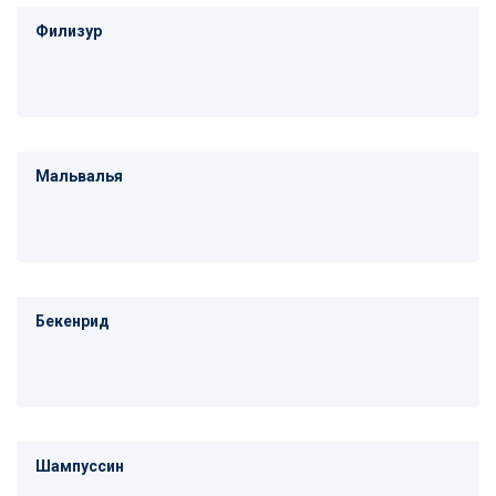
Филизур
Мальвалья
Бекенрид
Шампуссин