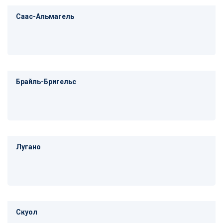
Саас-Альмагель
Брайль-Бригельс
Лугано
Скуол