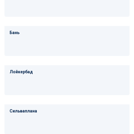
Бань
Лойкербад
Сильваплана