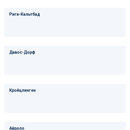
Риги-Кальтбад
Давос-Дорф
Кройцлинген
Айроло