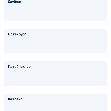
Savièse
Ротенбург
Гштайгвилер
Казлано