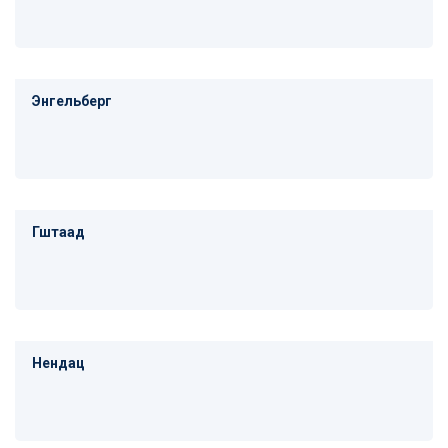
Энгельберг
Гштаад
Нендац