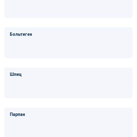
Больтиген
Шпиц
Парпан