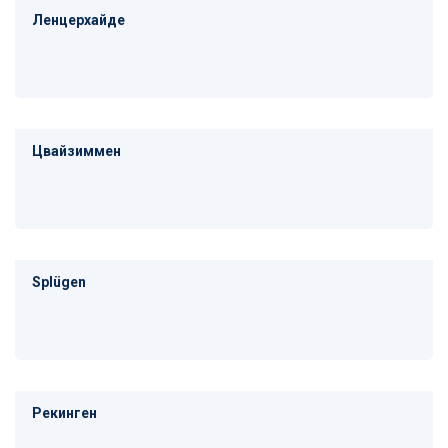
Ленцерхайде
Цвайзиммен
Splügen
Рекинген