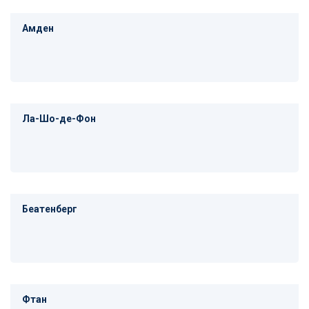
Амден
Ла-Шо-де-Фон
Беатенберг
Фтан