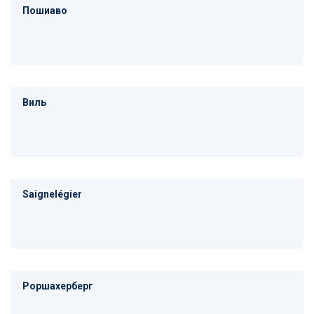
Пошиаво
Виль
Saignelégier
Роршахерберг