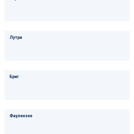
Лутри
Бриг
Фаулензее