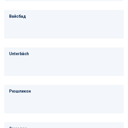
Вайсбад
Unterbäch
Рюшликон