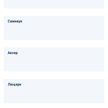
Самнаун
Анзер
Люцерн