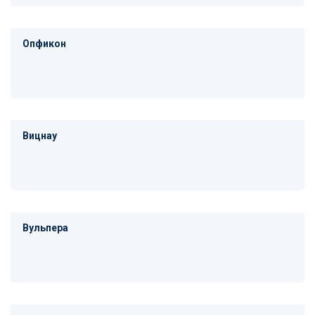
Опфикон
Вицнау
Вульпера