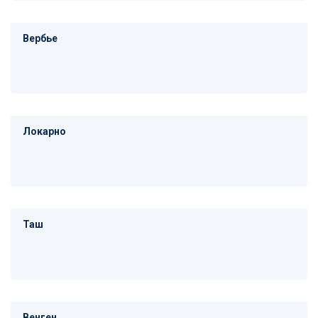
Вербье
Локарно
Таш
Венген