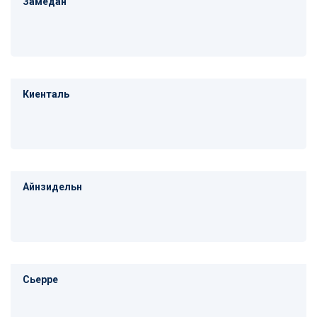
Замедан
Киенталь
Айнзидельн
Сьерре