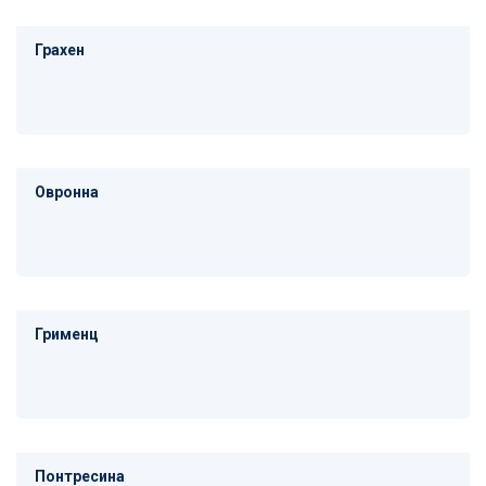
Грахен
Овронна
Грименц
Понтресина