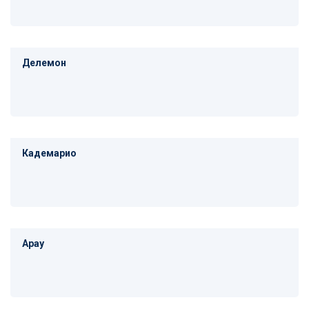
Делемон
Кадемарио
Арау