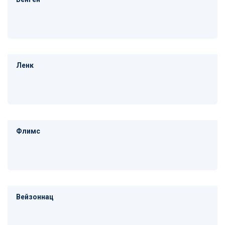
Ленк
Флимс
Вейзоннац