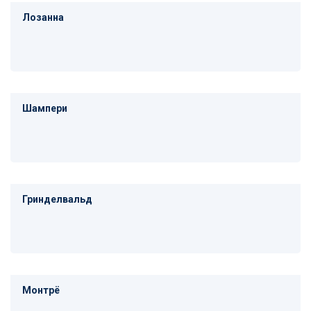
Лозанна
Шампери
Гринделвальд
Монтрё