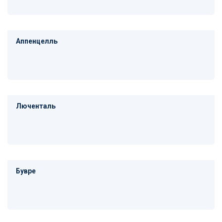
Аппенцелль
Люченталь
Бувре