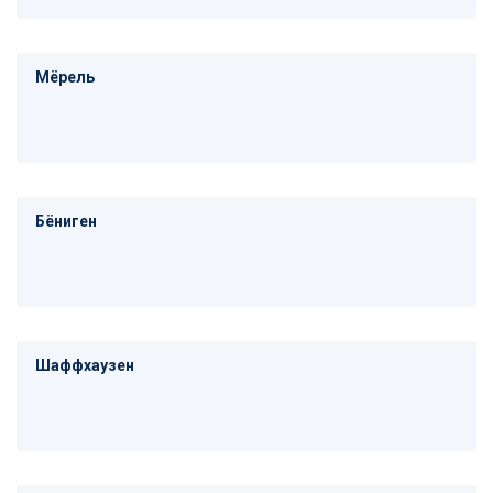
Мёрель
Бёниген
Шаффхаузен