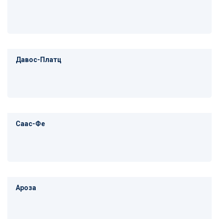
Давос-Платц
Саас-Фе
Ароза