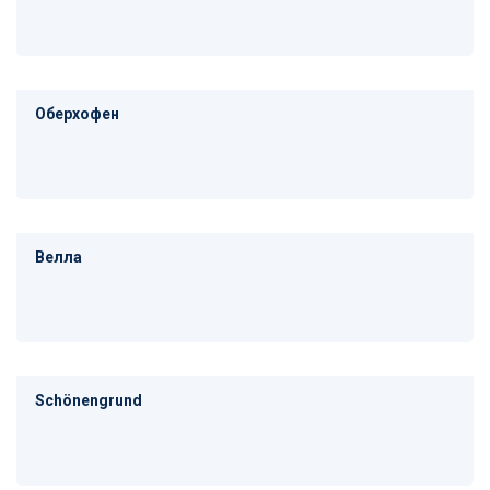
Оберхофен
Велла
Schönengrund