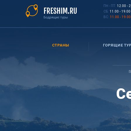
Перейти
ПН - ПТ:
12.00 - 
к
СБ:
11.00 - 19.00
основному
ВС:
11.00 - 19.00
содержанию
СТРАНЫ
ГОРЯЩИЕ ТУ
Вы
здесь
Г
С