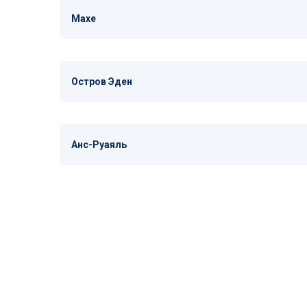
Махе
Остров Эден
Анс-Руаяль