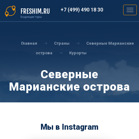
Перейти
к
+7 (499) 490 18 30
Togg
основному
navig
содержанию
Вы
здесь
Главная
Страны
Северные Марианские
острова
Курорты
Северные
Марианские острова
Мы в Instagram