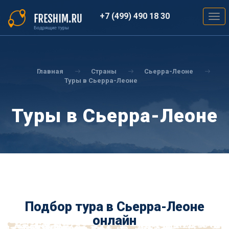
Перейти
к
+7 (499) 490 18 30
Togg
основному
navig
содержанию
Вы
здесь
Главная
Страны
Сьерра-Леоне
Туры в Сьерра-Леоне
Туры в Сьерра-Леоне
Подбор тура в Сьерра-Леоне
онлайн