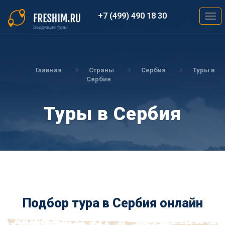
Перейти
к
+7 (499) 490 18 30
Togg
основному
navig
содержанию
Вы
здесь
Главная
Страны
Сербия
Туры в
Сербия
Туры в Сербия
Подбор тура в Сербия онлайн