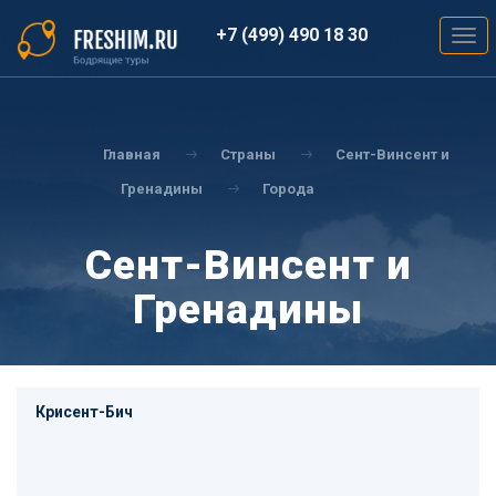
Перейти
к
+7 (499) 490 18 30
Togg
основному
navig
содержанию
Вы
здесь
Главная
Страны
Сент-Винсент и
Гренадины
Города
Сент-Винсент и
Гренадины
Крисент-Бич