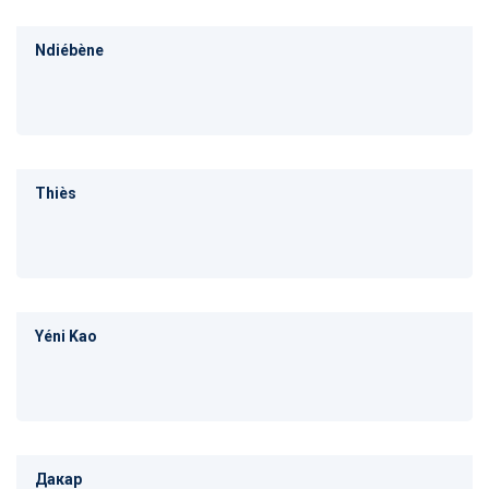
Ndiébène
Thiès
Yéni Kao
Дакар