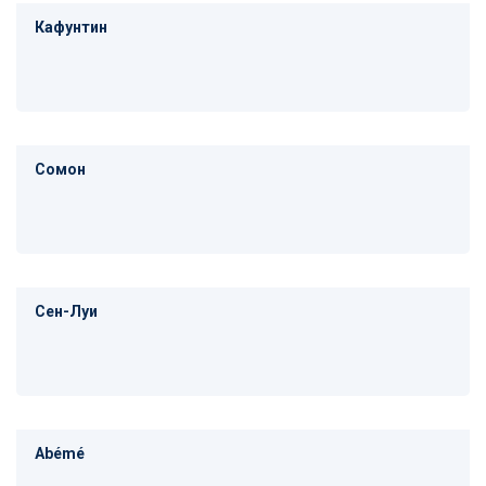
Кафунтин
Сомон
Сен-Луи
Abémé