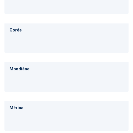
Gorée
Mbodiène
Mérina