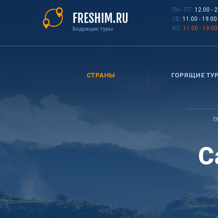
Перейти
ПН - ПТ:
12.00 - 
к
СБ:
11.00 - 19.00
основному
ВС:
11.00 - 19.00
содержанию
СТРАНЫ
ГОРЯЩИЕ ТУ
Вы
здесь
Г
С