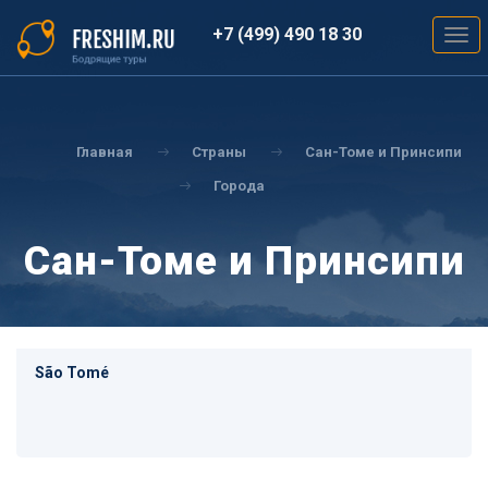
Перейти
к
+7 (499) 490 18 30
Togg
основному
navig
содержанию
Вы
здесь
Главная
Страны
Сан-Томе и Принсипи
Города
Сан-Томе и Принсипи
São Tomé