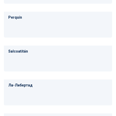
Perquín
Salcoatitán
Ла-Либертад