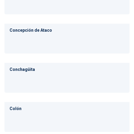
Concepción de Ataco
Conchagüita
Colón