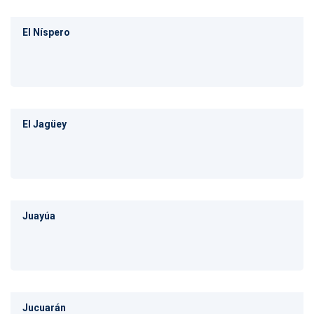
El Níspero
El Jagüey
Juayúa
Jucuarán