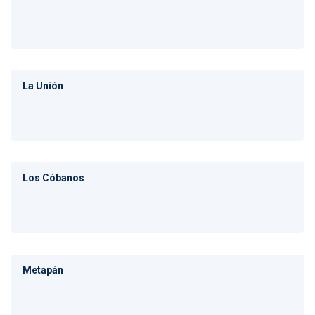
La Unión
Los Cóbanos
Metapán