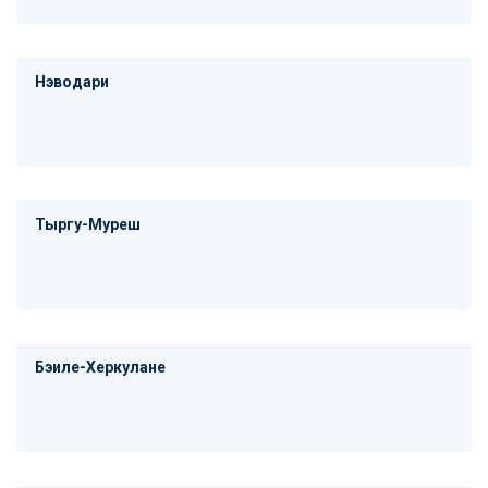
Нэводари
Тыргу-Муреш
Бэиле-Херкулане