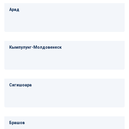
Арад
Кымпулунг-Молдовенеск
Сигишоара
Брашов