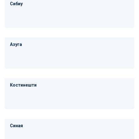
Сибиу
Азуга
Костинешти
Синая