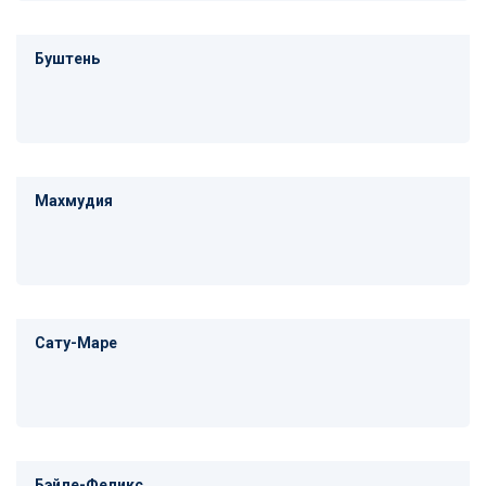
Буштень
Махмудия
Сату-Маре
Бэйле-Феликс