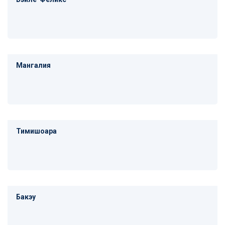
Мангалия
Тимишоара
Бакэу