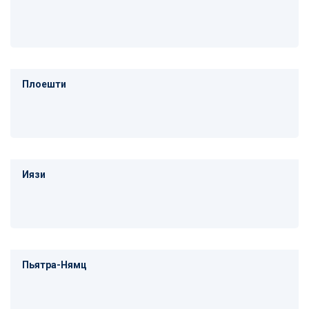
Плоешти
Иязи
Пьятра-Нямц