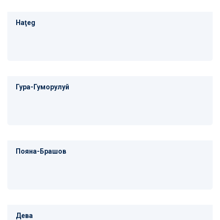
Haţeg
Гура-Гуморулуй
Пояна-Брашов
Дева