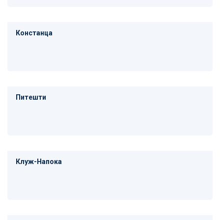
Констанца
Питешти
Клуж-Напока