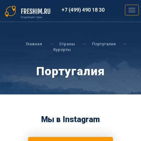
Перейти
к
+7 (499) 490 18 30
Togg
основному
navig
содержанию
Вы
здесь
Главная
Страны
Португалия
Курорты
Португалия
Мы в Instagram