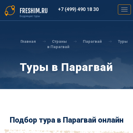
Перейти
к
+7 (499) 490 18 30
Togg
основному
navig
содержанию
Вы
здесь
Главная
Страны
Парагвай
Туры
в Парагвай
Туры в Парагвай
Подбор тура в Парагвай онлайн