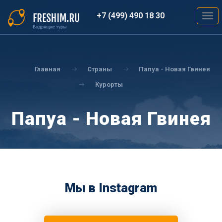
Перейти
к
+7 (499) 490 18 30
Togg
основному
navig
содержанию
Вы
здесь
Главная
Страны
Папуа - Новая Гвинея
Курорты
Папуа - Новая Гвинея
Мы в Instagram