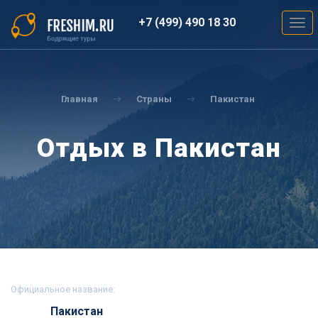
Перейти
к
+7 (499) 490 18 30
Togg
основному
navig
содержанию
Вы
здесь
Главная
Страны
Пакистан
Отдых в Пакистан
Официальное название:
Пакистан