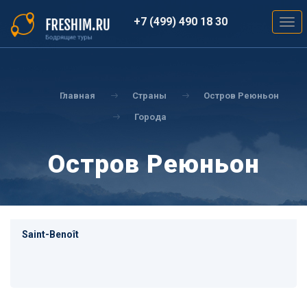
Перейти
к
+7 (499) 490 18 30
Togg
основному
navig
содержанию
Вы
здесь
Главная
Страны
Остров Реюньон
Города
Остров Реюньон
Saint-Benoît