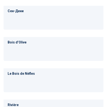
Сен-Дени
Bois dʼOlive
Le Bois de Nèfles
Rivière