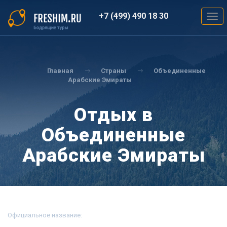
Перейти
к
+7 (499) 490 18 30
Togg
основному
navig
содержанию
Вы
здесь
Главная
Страны
Объединенные
Арабские Эмираты
Отдых в
Объединенные
Арабские Эмираты
Официальное название: