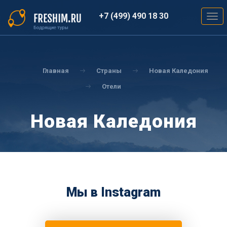
Перейти
к
+7 (499) 490 18 30
Togg
основному
navig
содержанию
Вы
здесь
Главная
Страны
Новая Каледония
Отели
Новая Каледония
Мы в Instagram