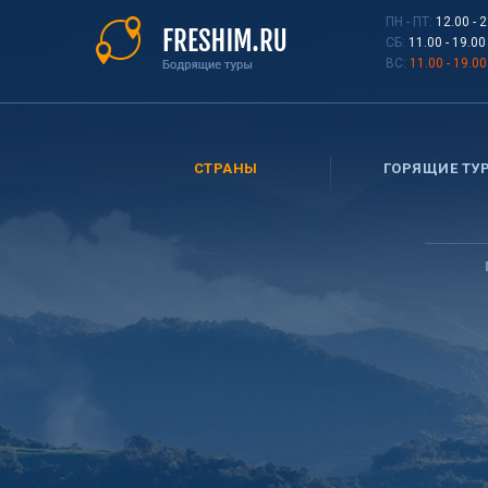
Перейти
ПН - ПТ:
12.00 - 
к
СБ:
11.00 - 19.00
основному
ВС:
11.00 - 19.00
содержанию
СТРАНЫ
ГОРЯЩИЕ ТУ
Вы
здесь