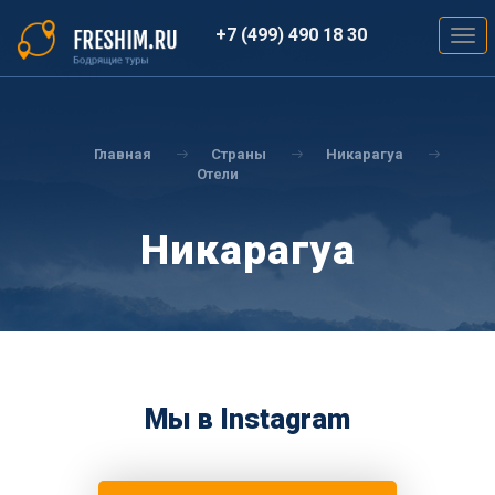
Перейти
к
+7 (499) 490 18 30
Togg
основному
navig
содержанию
Вы
здесь
Главная
Страны
Никарагуа
Отели
Никарагуа
Мы в Instagram