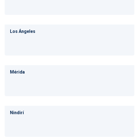
Los Ángeles
Mérida
Nindirí