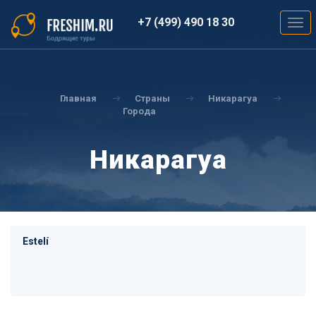
Перейти
к
+7 (499) 490 18 30
Togg
основному
navig
содержанию
Вы
здесь
Главная
Страны
Никарагуа
Города
Никарагуа
Estelí