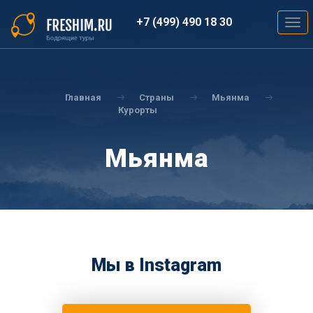
Перейти
к
+7 (499) 490 18 30
Togg
основному
navig
содержанию
Вы
здесь
Главная
Страны
Мьянма
Курорты
Мьянма
Мы в Instagram